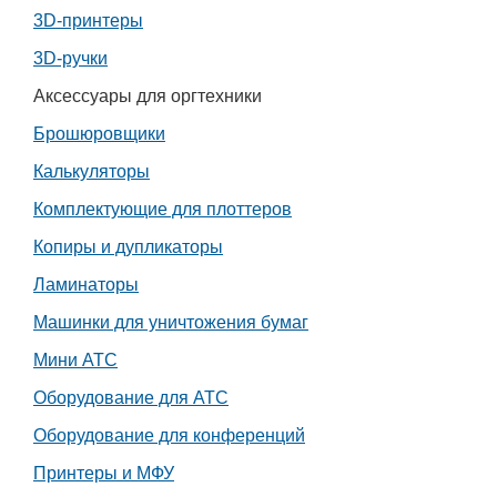
3D-принтеры
Работа
3D-ручки
Афиша
Аксессуары для оргтехники
Брошюровщики
Объявления
Калькуляторы
Транспорт
Комплектующие для плоттеров
Копиры и дупликаторы
Погода
Ламинаторы
Курсы валют
Машинки для уничтожения бумаг
Мини АТС
Еще
Оборудование для АТС
Оборудование для конференций
Принтеры и МФУ