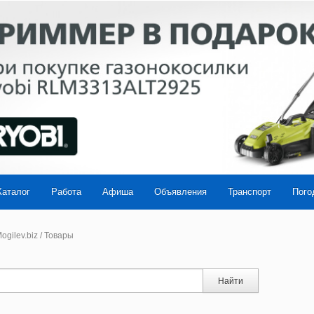
Каталог
Работа
Афиша
Объявления
Транспорт
Пого
ogilev.biz
/
Товары
Найти