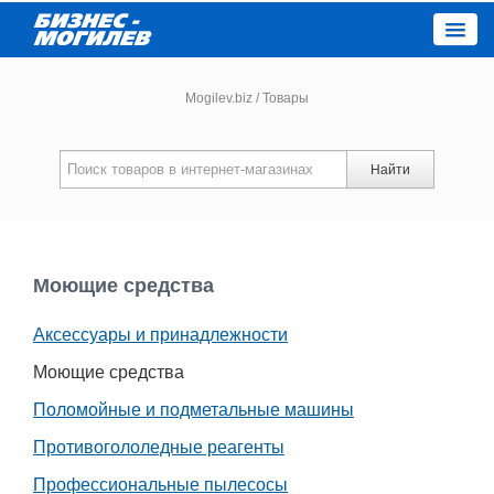
Close
Mogilev.biz
/
Товары
Новости компаний
Найти
Новости
Каталог
Моющие средства
Аксессуары и принадлежности
Работа
Моющие средства
Афиша
Поломойные и подметальные машины
Противогололедные реагенты
Объявления
Профессиональные пылесосы