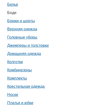
Белье
Работа
Боди
Афиша
Брюки и шорты
Верхняя одежда
Объявления
Головные уборы
Транспорт
Джемперы и толстовки
Домашняя одежда
Погода
Колготки
Курсы валют
Комбинезоны
Комплекты
Еще
Крестильная одежда
Носки
Платья и юбки