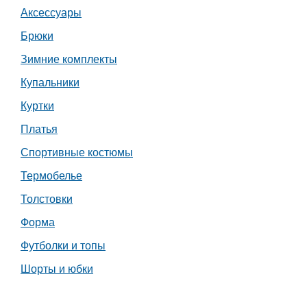
Аксессуары
Работа
Брюки
Афиша
Зимние комплекты
Купальники
Объявления
Куртки
Транспорт
Платья
Спортивные костюмы
Погода
Термобелье
Курсы валют
Толстовки
Форма
Еще
Футболки и топы
Шорты и юбки