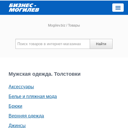
Close
Mogilev.biz
/
Товары
Новости компаний
Найти
Новости
Каталог
Мужская одежда. Толстовки
Аксессуары
Работа
Белье и пляжная мода
Афиша
Брюки
Верхняя одежда
Объявления
Джинсы