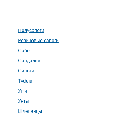
Полусапоги
Резиновые сапоги
Сабо
Сандалии
Сапоги
Туфли
Угги
Унты
Шлепанцы