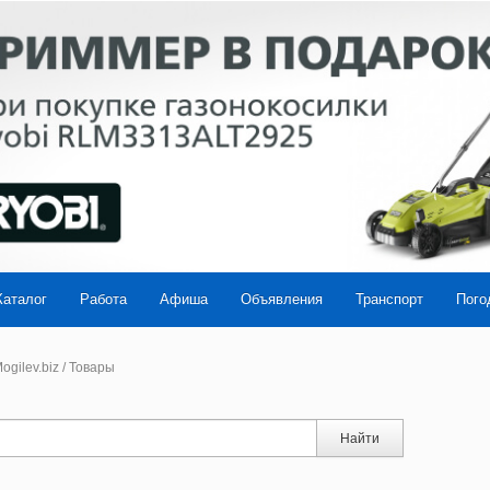
Каталог
Работа
Афиша
Объявления
Транспорт
Пого
ogilev.biz
/
Товары
Найти