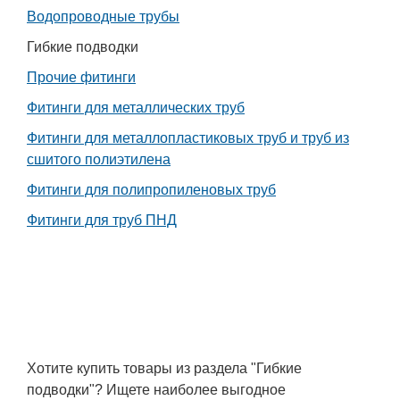
Водопроводные трубы
Работа
Гибкие подводки
Афиша
Прочие фитинги
Фитинги для металлических труб
Объявления
Фитинги для металлопластиковых труб и труб из
Транспорт
сшитого полиэтилена
Фитинги для полипропиленовых труб
Погода
Фитинги для труб ПНД
Курсы валют
Еще
Хотите купить товары из раздела "Гибкие
подводки"? Ищете наиболее выгодное