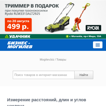
Close
Mogilev.biz
/
Товары
Новости компаний
Найти
Новости
Каталог
Измерение расстояний, длин и углов