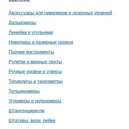
наклона
Работа
Аксессуары для нивелиров и лазерных уровней
Афиша
Дальномеры
Линейки и угольники
Объявления
Нивелиры и лазерные уровни
Транспорт
Прочие инструменты
Рулетки и мерные ленты
Погода
Ручные уровни и отвесы
Курсы валют
Теодолиты и тахеометры
Толщиномеры
Еще
Угломеры и уклономеры
Штангенциркули
Штативы, вехи, рейки