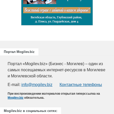
ециалистов
ающих
риятий
.
Портал Mogilev.biz
Портал «Mogilev.biz» (Бизнес - Могилев) – один из
самых посещаемых интернет-ресурсов в Могилеве
и Могилевской области.
E-mail:
info@mogilev.biz
Контактные телефоны
При воспроизведении материалов открытая гиперссылка на
Mogilev.biz
обязательна.
Mogilev.biz в социальных сетях: