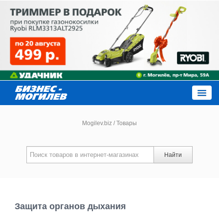
Close
Mogilev.biz
/
Товары
Новости компаний
Найти
Новости
Каталог
Защита органов дыхания