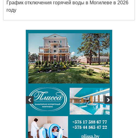
График отключения горячей воды в Могилеве в 2026
году
твенный
ых и
огий
 63-18-45
и