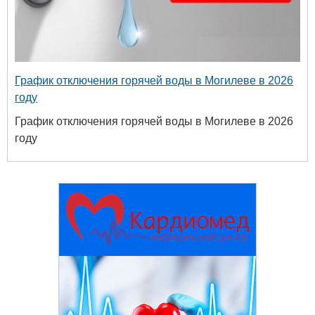
График отключения горячей воды в Могилеве в 2026
году
График отключения горячей воды в Могилеве в 2026
году
твенный
ых и
огий
 63-18-45