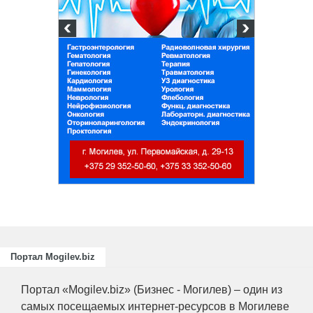
и
ециалистов
ающих
риятий
.
Портал Mogilev.biz
Портал «Mogilev.biz» (Бизнес - Могилев) – один из
самых посещаемых интернет-ресурсов в Могилеве