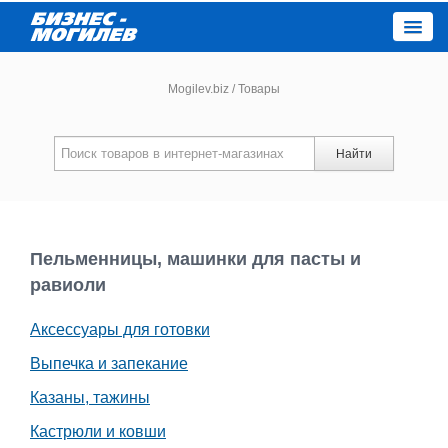
Close
Mogilev.biz
/
Товары
Новости компаний
Найти
Новости
Каталог
Пельменницы, машинки для пасты и
равиоли
Работа
Аксессуары для готовки
Афиша
Выпечка и запекание
Казаны, тажины
Объявления
Кастрюли и ковши