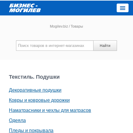
Close
Mogilev.biz
/
Товары
Новости компаний
Найти
Новости
Каталог
Текстиль. Подушки
Декоративные подушки
Работа
Ковры и ковровые дорожки
Афиша
Наматрасники и чехлы для матрасов
Одеяла
Объявления
Пледы и покрывала