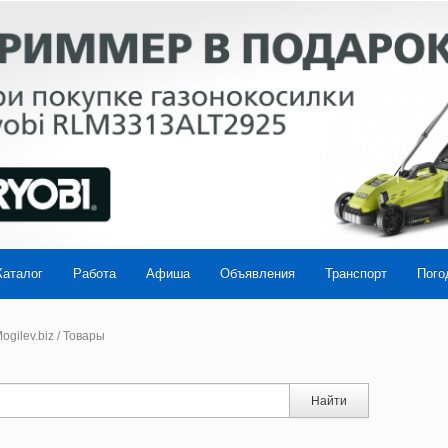
Каталог
Работа
Афиша
Объявления
Транспорт
Пого
ogilev.biz
/
Товары
Найти