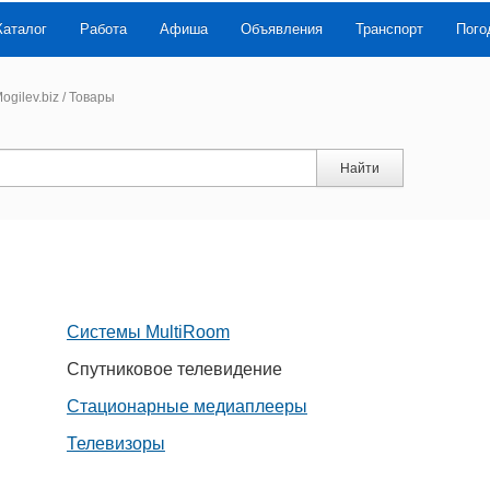
Каталог
Работа
Афиша
Объявления
Транспорт
Пого
ogilev.biz
/
Товары
Найти
Системы MultiRoom
Спутниковое телевидение
Стационарные медиаплееры
Телевизоры