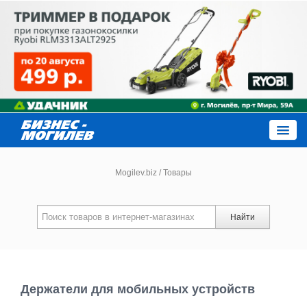
Close
Mogilev.biz
/
Товары
Новости компаний
Найти
Новости
Каталог
Держатели для мобильных устройств