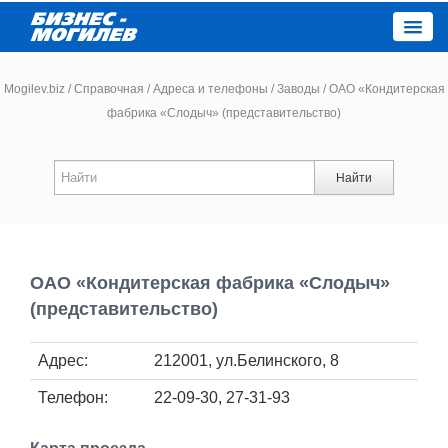
Close
Mogilev.biz
/
Справочная
/
Адреса и телефоны
/
Заводы
/
ОАО «Кондитерская
фабрика «Слодыч» (представительство)
Новости компаний
Найти
Новости
Каталог
ОАО «Кондитерская фабрика «Слодыч»
Работа
(представительство)
Афиша
Адрес:
212001, ул.Белинского, 8
Телефон:
22-09-30, 27-31-93
Объявления