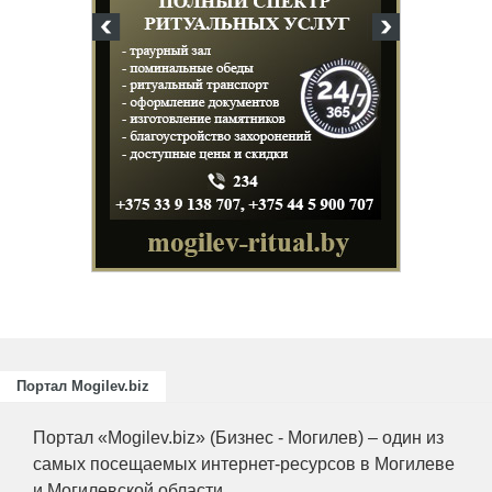
Подготовка
повышение
для пищев
отраслей А
химическо
Портал Mogilev.biz
Портал «Mogilev.biz» (Бизнес - Могилев) – один из
самых посещаемых интернет-ресурсов в Могилеве
и Могилевской области.