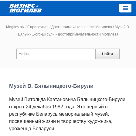
Close
Mogilev.biz
/
Справочная
/
Достопримечательности Могилева
/
Музей В.
Бялыницкого-Бирули - Достопримечательности Могилева
Новости компаний
Найти
Новости
Каталог
Музей В. Бялыницкого-Бирули
Работа
Музей Витольда Каэтановича Бялыницкого-Бирули
открыт 24 декабря 1982 года. Это первый в
Афиша
республике Беларусь мемориальный музей,
посвященный жизни и творчеству художника,
Объявления
уроженца Беларуси.