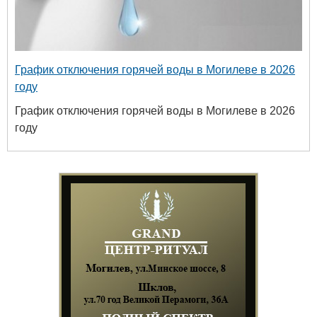
График отключения горячей воды в Могилеве в 2026
году
График отключения горячей воды в Могилеве в 2026
году
Белору
уни
хим
+375 222 