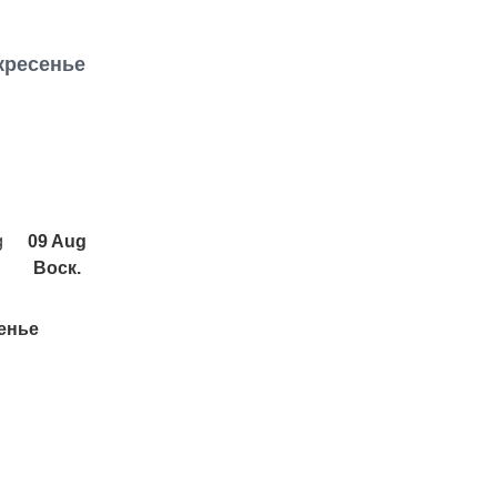
кресенье
g
09 Aug
Воск.
сенье