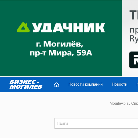
Новости компаний
Новости
Mogilev.biz
/
Спр