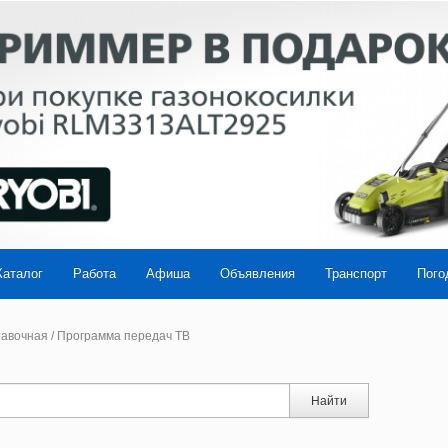
Каталог
Работа
Афиша
Объявления
Транспорт
Пого
авочная
/
Программа передач ТВ
Найти