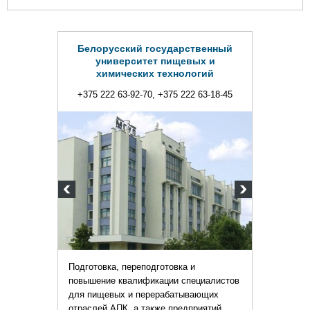
лорусский государственный
университет пищевых и
химических технологий
5 222 63-92-70, +375 222 63-18-45
отовка, переподготовка и
шение квалификации специалистов
пищевых и перерабатывающих
слей АПК, а также предприятий