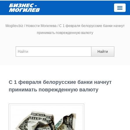
Close
Mogilev.biz
/
Новости Могилева
/
С 1 февраля белорусские банки начнут
принимать поврежденную валюту
Новости компаний
Найти
Новости
Каталог
С 1 февраля белорусские банки начнут
Работа
принимать поврежденную валюту
Афиша
Объявления