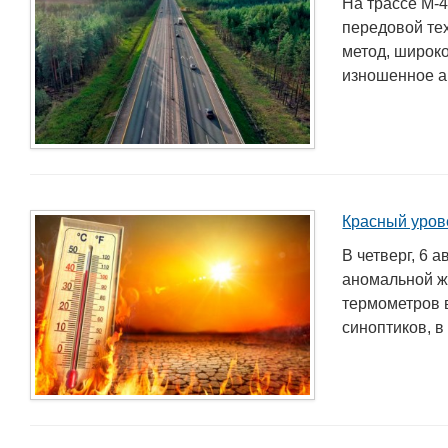
На трассе М-
передовой те
метод, широк
изношенное а 
Подготовка, переподготовка и
повышение квалификации специалисто
для пищевых и перерабатывающих
Красный уров
отраслей АПК, а также предприятий
В четверг, 6 
химической промышленности.
аномальной ж
термометров в
синоптиков, в 