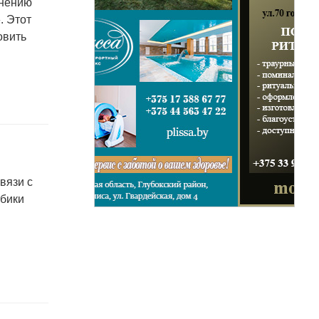
енению
. Этот
овить
вязи с
лбики