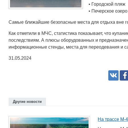
• Городской пляж
• Печерское озеро
Самые ближайшие безопасные места для отдыха вне го
Как отметили в МЧС, статистика показывает, что купан
последствиям. А плюсы оборудованных и предназначен
информационные стенды, места для переодевания и са
31.05.2024
Белорусский государственный
университет пищевых и
химических технологий
Другие новости
+375 222 63-92-70, +375 222 63-18-45
На трассе М-