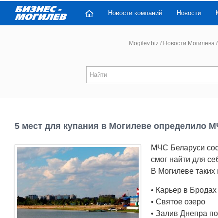
Новости компаний
Новости
Mogilev.biz
/
Новости Могилева
/
5 мест для купания в Могилеве определило 
МЧС Беларуси сос
смог найти для се
В Могилеве таких 
• Карьер в Бродах
• Святое озеро
• Залив Днепра п