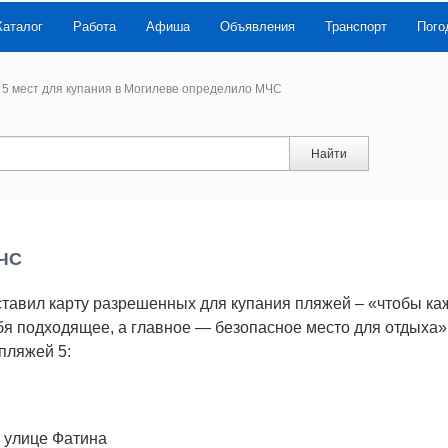
Каталог
Работа
Афиша
Объявления
Транспорт
Пого
5 мест для купания в Могилеве определило МЧС
Найти
МЧС
тавил карту разрешенных для купания пляжей – «чтобы к
бя подходящее, а главное — безопасное место для отдыха»
пляжей 5:
о улице Фатина