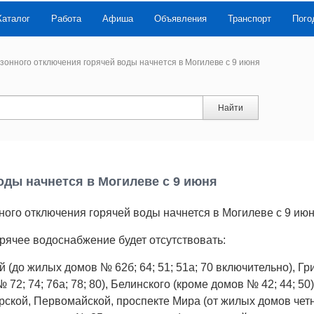
Каталог
Работа
Афиша
Объявления
Транспорт
Пого
зонного отключения горячей воды начнется в Могилеве с 9 июня
Найти
оды начнется в Могилеве с 9 июня
ного отключения горячей воды начнется в Могилеве с 9 ию
орячее водоснабжение будет отсутствовать:
й (до жилых домов № 62б; 64; 51; 51а; 70 включительно), Г
72; 74; 76а; 78; 80), Белинского (кроме домов № 42; 44; 50)
рской, Первомайской, проспекте Мира (от жилых домов чет