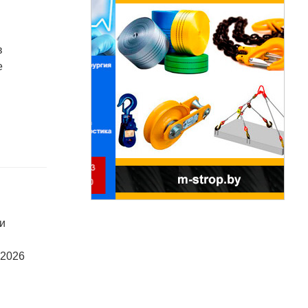
в
е
ки
 2026