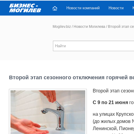
Новости компаний
Новости
Mogilev.biz
/
Новости Могилева
/
Второй этап се
Второй этап сезонного отключения горячей в
Второй этап сезон
С 9 по 21 июня
г
на улицах Крупско
(до жилых домов № 
Ленинской, Пионе