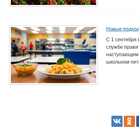
Новые подход
С 1 сентября 
службе правит
наступающем 
школьном пита