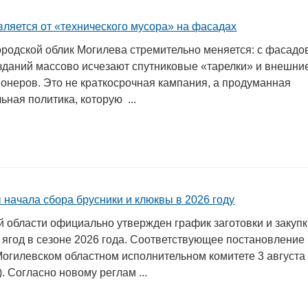
вляется от «технического мусора» на фасадах
родской облик Могилева стремительно меняется: с фасадо
зданий массово исчезают спутниковые «тарелки» и внешни
ионеров. Это не краткосрочная кампания, а продуманная
ьная политика, которую ...
Подготовка, переподготовка и
повышение квалификации специалистов
для пищевых и перерабатывающих
отраслей АПК, а также предприятий
химической промышленности.
 начала сбора брусники и клюквы в 2026 году
й области официально утвержден график заготовки и закуп
 ягод в сезоне 2026 года. Соответствующее постановление
Могилевском областном исполнительном комитете 3 августа
). Согласно новому реглам ...