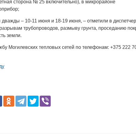
етная сторона № 25 включительно), в микрорайоне
оприбор;
важды – 10-11 июня и 18-19 июня, – отметили в диспетче
 разрывам трубопроводов, размыву грунта, проседанию по
сть земли.
жбу Могилевских тепловых сетей по телефонам: +375 222 70
ду
Белорусский государственный
университет пищевых и
химических технологий
+375 222 63-92-70, +375 222 63-18-45