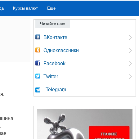
да
Курсы валют
Еще
Читайте нас:
ВКонтакте
Одноклассники
Facebook
Twitter
Telegram
ня.
ришина
,
ная