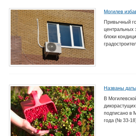
Могилев изба
Привычный го
центральных 
блоки кондиц
градостроител
Названы даты
В Могилевско
дикорастущих
подписано в 
года (№ 33-18