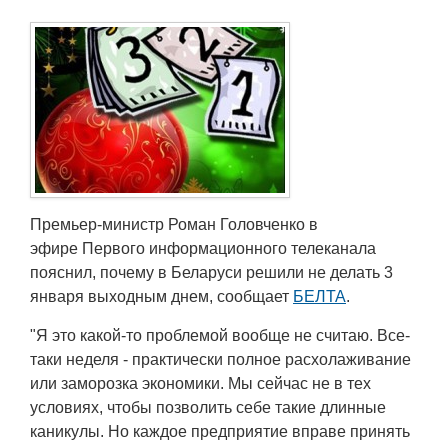
Работа
Афиша
Объявления
Транспорт
Премьер-министр Роман Головченко в
Погода
эфире Первого информационного телеканала
пояснил, почему в Беларуси решили не делать 3
Курсы валют
января выходным днем, сообщает
БЕЛТА
.
Еще
"Я это какой-то проблемой вообще не считаю. Все-
таки неделя - практически полное расхолаживание
или заморозка экономики. Мы сейчас не в тех
условиях, чтобы позволить себе такие длинные
каникулы. Но каждое предприятие вправе принять