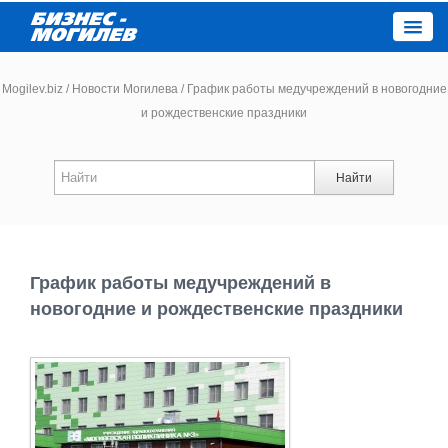
Close
Mogilev.biz
/
Новости Могилева
/
График работы медучреждений в новогодние
и рождественские праздники
Новости компаний
Найти
Новости
Каталог
График работы медучреждений в
Работа
новогодние и рождественские праздники
Афиша
Объявления