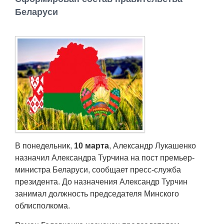
Работа
Беларуси
Афиша
Объявления
Транспорт
Погода
Курсы валют
В понедельник,
10 марта
, Александр Лукашенко
назначил Александра Турчина на пост премьер-
Еще
министра Беларуси, сообщает пресс-служба
президента. До назначения Александр Турчин
занимал должность председателя Минского
облисполкома.