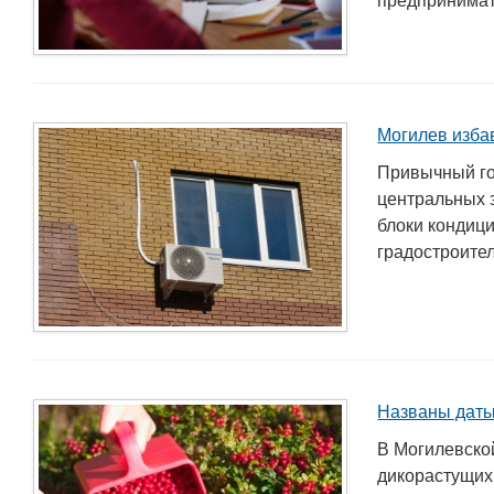
предпринимате
Могилев изба
Привычный го
центральных 
блоки кондиц
градостроител
Названы даты
В Могилевско
дикорастущих