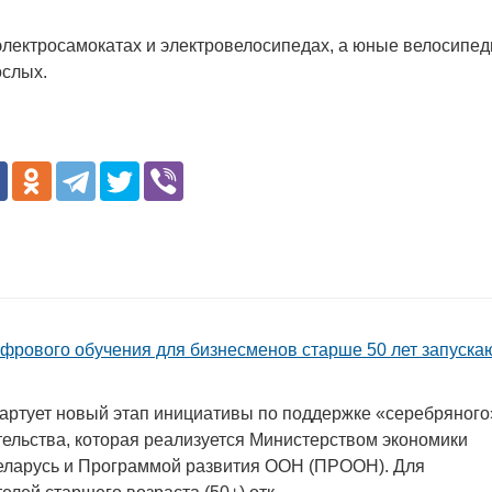
 электросамокатах и электровелосипедах, а юные велосипед
ослых.
фрового обучения для бизнесменов старше 50 лет запуска
тартует новый этап инициативы по поддержке «серебряного
ельства, которая реализуется Министерством экономики
еларусь и Программой развития ООН (ПРООН). Для