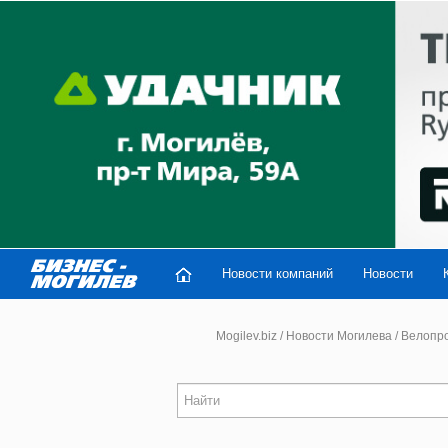
Новости компаний
Новости
Mogilev.biz
/
Новости Могилева
/
Велопроб