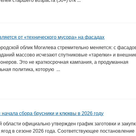
лей старшего возраста (50+) отк ...
вляется от «технического мусора» на фасадах
родской облик Могилева стремительно меняется: с фасадо
зданий массово исчезают спутниковые «тарелки» и внешни
ионеров. Это не краткосрочная кампания, а продуманная
ьная политика, которую ...
 начала сбора брусники и клюквы в 2026 году
й области официально утвержден график заготовки и закуп
 ягод в сезоне 2026 года. Соответствующее постановление