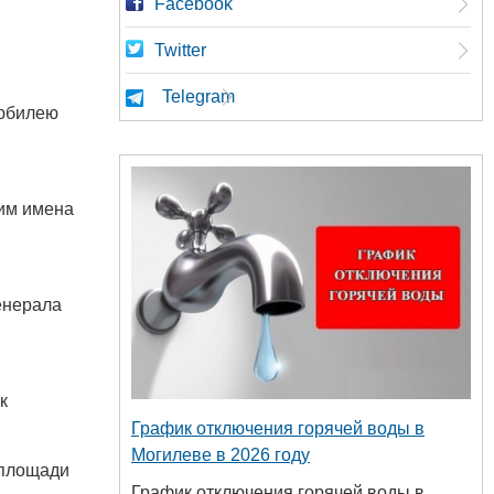
Facebook
Twitter
Telegram
 юбилею
щим имена
енерала
к
График отключения горячей воды в
Могилеве в 2026 году
 площади
График отключения горячей воды в