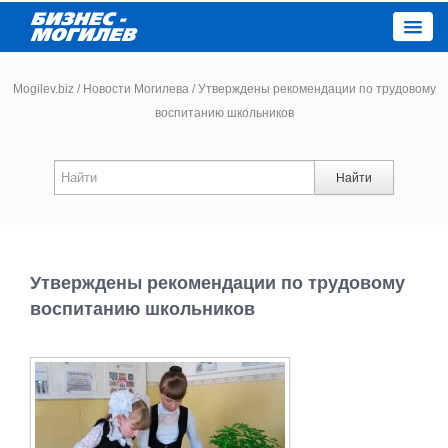
Close
Mogilev.biz
/
Новости Могилева
/
Утверждены рекомендации по трудовому
воспитанию школьников
Новости компаний
Найти
Новости
Каталог
Утверждены рекомендации по трудовому
Работа
воспитанию школьников
Афиша
Объявления