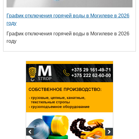
График отключения горячей воды в Могилеве в 2026
году
График отключения горячей воды в Могилеве в 2026
году
твенный
ых и
огий
 63-18-45