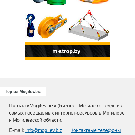
и
ециалистов
ающих
риятий
.
Портал Mogilev.biz
Портал «Mogilev.biz» (Бизнес - Могилев) – один из
самых посещаемых интернет-ресурсов в Могилеве
и Могилевской области.
E-mail:
info@mogilev.biz
Контактные телефоны