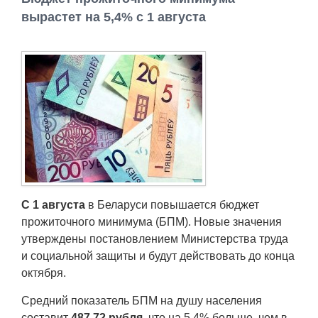
Работа
вырастет на 5,4% с 1 августа
Афиша
Объявления
Транспорт
Погода
Курсы валют
С 1 августа
в Беларуси повышается бюджет
прожиточного минимума (БПМ). Новые значения
Еще
утверждены постановлением Министерства труда
и социальной защиты и будут действовать до конца
октября.
Средний показатель БПМ на душу населения
составит
487,72 рубля
, что на 5,4% больше, чем в