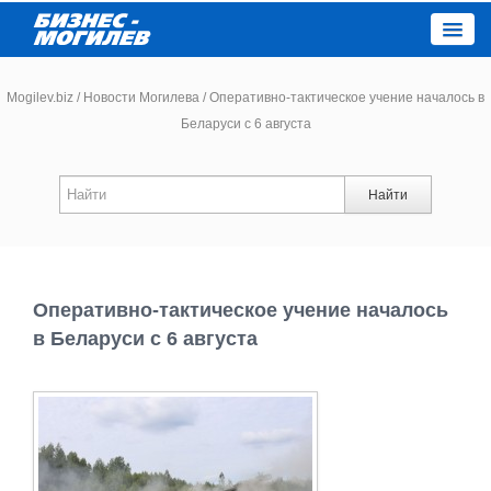
Close
Mogilev.biz
/
Новости Могилева
/
Оперативно-тактическое учение началось в
Беларуси с 6 августа
Новости компаний
Найти
Новости
Каталог
Оперативно-тактическое учение началось
Работа
в Беларуси с 6 августа
Афиша
Объявления