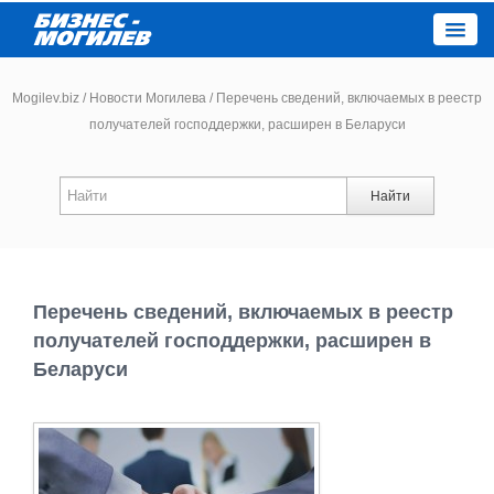
Close
Mogilev.biz
/
Новости Могилева
/
Перечень сведений, включаемых в реестр
получателей господдержки, расширен в Беларуси
Новости компаний
Найти
Новости
Каталог
Перечень сведений, включаемых в реестр
Работа
получателей господдержки, расширен в
Беларуси
Афиша
Объявления