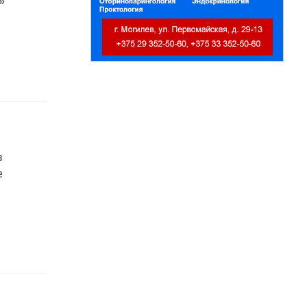
»
для пищевых и перерабатывающих
отраслей АПК, а также предприятий
химической промышленности.
в
е