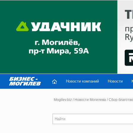
Новости компаний
Новости
Mogilev.biz
/
Новости Могилева
/
Сбор благотв