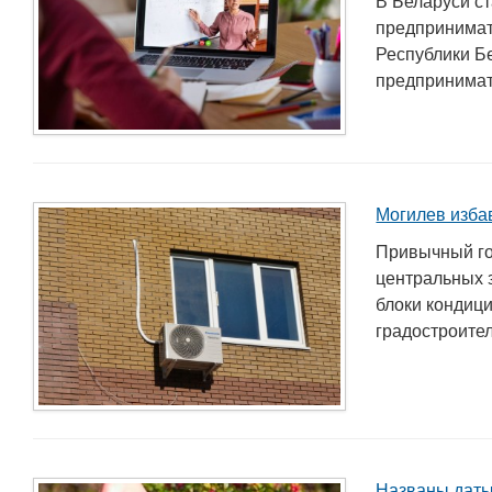
В Беларуси с
предпринимат
Республики Б
предпринимате
Могилев изба
Привычный го
центральных 
блоки кондиц
градостроител
Названы даты