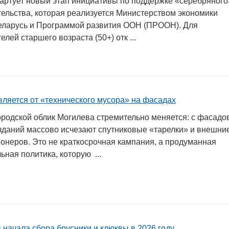
тартует новый этап инициативы по поддержке «серебряного
ельства, которая реализуется Министерством экономики
еларусь и Программой развития ООН (ПРООН). Для
лей старшего возраста (50+) отк ...
вляется от «технического мусора» на фасадах
родской облик Могилева стремительно меняется: с фасадо
зданий массово исчезают спутниковые «тарелки» и внешни
ионеров. Это не краткосрочная кампания, а продуманная
ьная политика, которую ...
 начала сбора брусники и клюквы в 2026 году