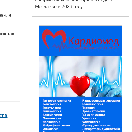
Могилеве в 2026 году
а», а
Белорусский государственный
их так
университет пищевых и
химических технологий
+375 222 63-92-70, +375 222 63-18-45
ют в
Подготовка, переподготовка и
повышение квалификации специалистов