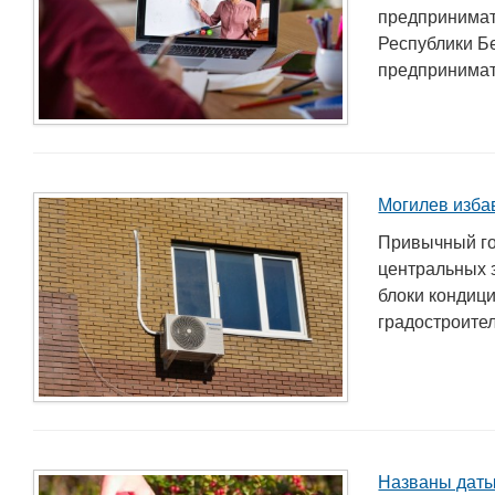
предпринимат
Республики Б
предпринимате
Могилев изба
Привычный го
центральных 
блоки кондиц
градостроител
Названы даты