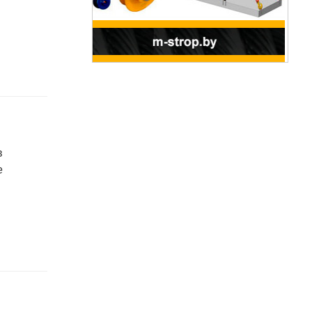
для пищевых и перерабатывающих
отраслей АПК, а также предприятий
химической промышленности.
в
е