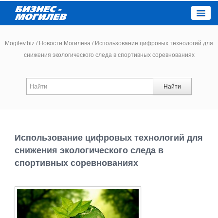
Close
Mogilev.biz
/
Новости Могилева
/
Использование цифровых технологий для
снижения экологического следа в спортивных соревнованиях
Новости компаний
Найти
Новости
Каталог
Использование цифровых технологий для
Работа
снижения экологического следа в
спортивных соревнованиях
Афиша
Объявления