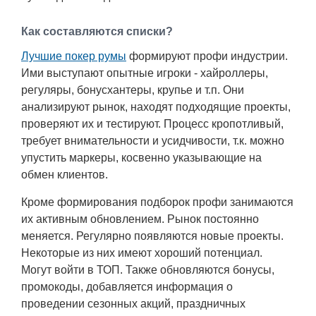
Как составляются списки?
Лучшие покер румы
формируют профи индустрии.
Ими выступают опытные игроки - хайроллеры,
регуляры, бонусхантеры, крупье и т.п. Они
анализируют рынок, находят подходящие проекты,
проверяют их и тестируют. Процесс кропотливый,
требует внимательности и усидчивости, т.к. можно
упустить маркеры, косвенно указывающие на
обмен клиентов.
Кроме формирования подборок профи занимаются
их активным обновлением. Рынок постоянно
меняется. Регулярно появляются новые проекты.
Некоторые из них имеют хороший потенциал.
Могут войти в ТОП. Также обновляются бонусы,
промокоды, добавляется информация о
проведении сезонных акций, праздничных