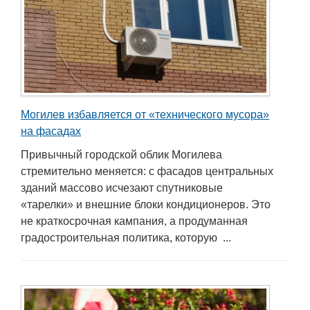
Могилев избавляется от «технического мусора»
на фасадах
Привычный городской облик Могилева
стремительно меняется: с фасадов центральных
зданий массово исчезают спутниковые
«тарелки» и внешние блоки кондиционеров. Это
не краткосрочная кампания, а продуманная
градостроительная политика, которую ...