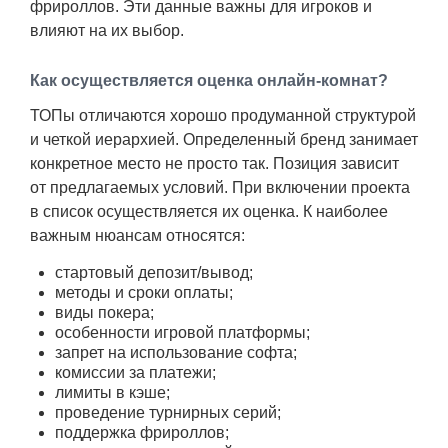
фрироллов. Эти данные важны для игроков и
влияют на их выбор.
Как осуществляется оценка онлайн-комнат?
ТОПы отличаются хорошо продуманной структурой
и четкой иерархией. Определенный бренд занимает
конкретное место не просто так. Позиция зависит
от предлагаемых условий. При включении проекта
в список осуществляется их оценка. К наиболее
важным нюансам относятся:
стартовый депозит/вывод;
методы и сроки оплаты;
виды покера;
особенности игровой платформы;
запрет на использование софта;
комиссии за платежи;
лимиты в кэше;
проведение турнирных серий;
поддержка фрироллов;