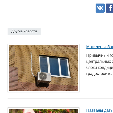
Другие новости
Могилев изба
Привычный го
центральных 
блоки кондиц
градостроител
Названы даты