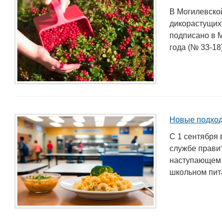
В Могилевско
дикорастущих
подписано в 
года (№ 33-18
Новые подход
С 1 сентября 
службе правит
наступающем 
школьном пита