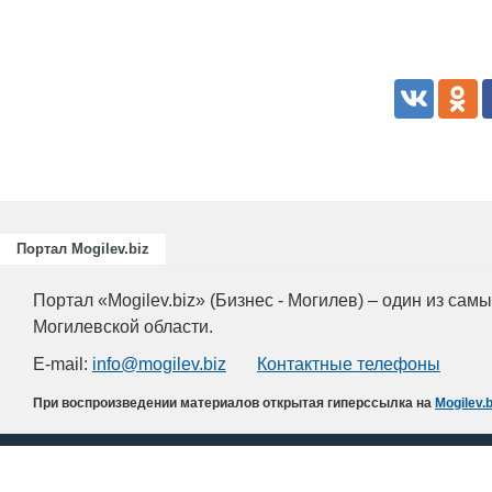
Портал Mogilev.biz
Портал «Mogilev.biz» (Бизнес - Могилев) – один из са
Могилевской области.
E-mail:
info@mogilev.biz
Контактные телефоны
При воспроизведении материалов открытая гиперссылка на
Mogilev.b
© 2001 - 2026
О проекте
Реклама в Могилеве
Статистика
Конт