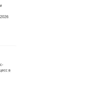
ки
 2026
с-
цесс в