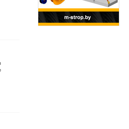
для пищевых и перерабатывающих
отраслей АПК, а также предприятий
химической промышленности.
в
е