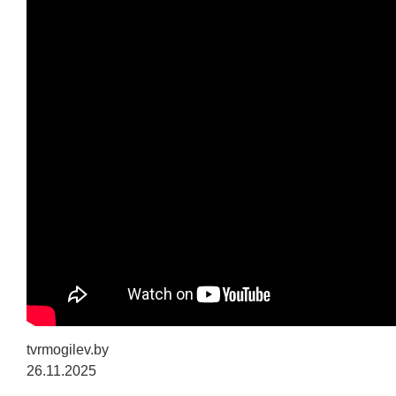
tvrmogilev.by
26.11.2025