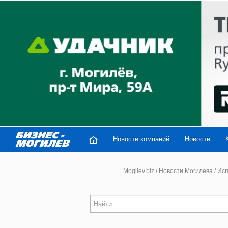
Новости компаний
Новости
Mogilev.biz
/
Новости Могилева
/
Исп