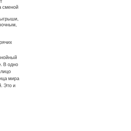
т
а сменой
зыгрыши,
вочным,
орячих
 знойный
. В одно
 лицо
лица мира
. Это и