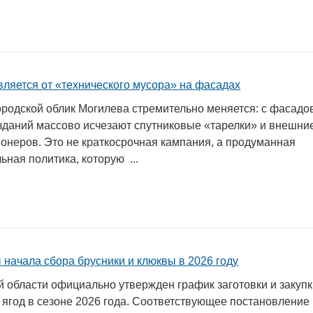
вляется от «технического мусора» на фасадах
родской облик Могилева стремительно меняется: с фасадо
зданий массово исчезают спутниковые «тарелки» и внешни
ионеров. Это не краткосрочная кампания, а продуманная
ьная политика, которую ...
 начала сбора брусники и клюквы в 2026 году
й области официально утвержден график заготовки и закуп
 ягод в сезоне 2026 года. Соответствующее постановление