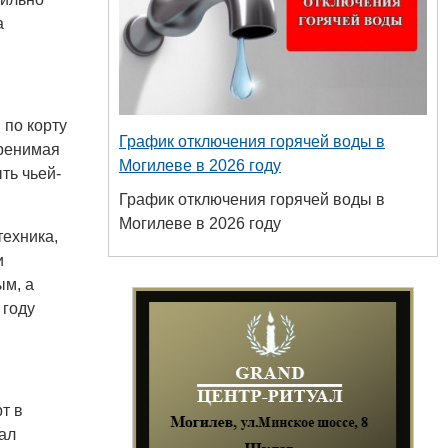
а
 по корту
График отключения горячей воды в
еренимая
Могилеве в 2026 году
ть чьей-
График отключения горячей воды в
Могилеве в 2026 году
техника,
и
ым, а
 году
+
т в
ал