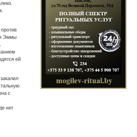
леко.
м.
 против
ля Эммы
.
знанием
Под
одятся ей
по
дл
от
 закалил
хи
стальную
она с
де нет