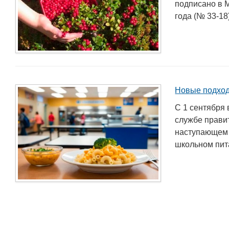
подписано в 
года (№ 33-18
Новые подход
С 1 сентября 
службе правит
наступающем 
школьном пита