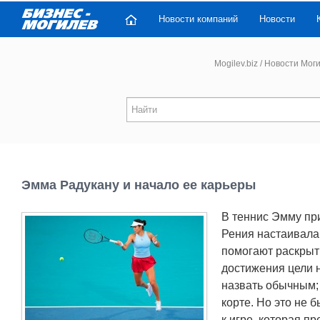
Новости компаний
Новости
Mogilev.biz
/
Новости Мог
Эмма Радукану и начало ее карьеры
В теннис Эмму пр
Рения настаивала 
помогают раскрыть
достижения цели н
назвать обычным; 
корте. Но это не 
к игре, которая п