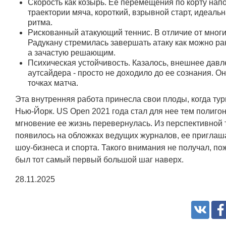
Скорость как козырь. Ее перемещения по корту на
траектории мяча, короткий, взрывной старт, идеаль
ритма.
Рискованный атакующий теннис. В отличие от мно
Радукану стремилась завершать атаку как можно ра
а зачастую решающим.
Психическая устойчивость. Казалось, внешнее давле
аутсайдера - просто не доходило до ее сознания. О
точках матча.
Эта внутренняя работа принесла свои плоды, когда ту
Нью-Йорк. US Open 2021 года стал для нее тем полиго
мгновение ее жизнь перевернулась. Из перспективной 
появилось на обложках ведущих журналов, ее приглаша
шоу-бизнеса и спорта. Такого внимания не получал, п
был тот самый первый большой шаг наверх.
28.11.2025