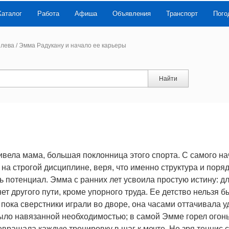
Каталог
Работа
Афиша
Объявления
Транспорт
Пого
илева
/
Эмма Радукану и начало ее карьеры
Найти
ивела мама, большая поклонница этого спорта. С самого н
на строгой дисциплине, веря, что именно структура и поря
 потенциал. Эмма с ранних лет усвоила простую истину: д
ет другого пути, кроме упорного труда. Ее детство нельзя б
пока сверстники играли во дворе, она часами оттачивала у
было навязанной необходимостью; в самой Эмме горел огонь
ревращала каждую тренировку в шаг к мечте. Не зря теннис 