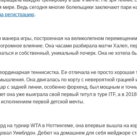
м мире. Ведь сегодня многие болельщики заключают пари н
за регистрацию
.
я манера игры, построенная на великолепном перемещении
у огромное влияние. Она часами разбирала матчи Халеп, п
аться и собственный, уникальный почерк. Она не хотела бы
неординарная теннисистка. Ее отличала не просто хорошая 
о мышления. Она двигалась по корту с невероятной грацией 
ар с задней линии, особенно форхенд, был мощным и точн
т она уже выиграла свой первый титул в туре ITF, а в 2018
е исполнением первой детской мечты.
ард на турнир WTA в Ноттингеме, она впервые вышла на кор
едовал Уимблдон. Дебют на домашнем для себя мейджоре ст