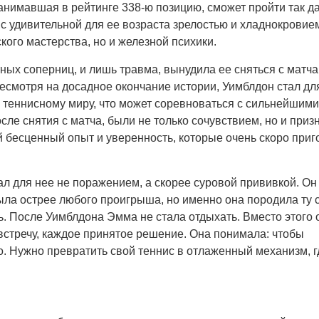
анимавшая в рейтинге 338-ю позицию, сможет пройти так да
с удивительной для ее возраста зрелостью и хладнокровие
ого мастерства, но и железной психики.
ных соперниц, и лишь травма, вынудила ее сняться с матча
есмотря на досадное окончание истории, Уимблдон стал д
 теннисному миру, что может соревноваться с сильнейшими
ле снятия с матча, были не только сочувствием, но и при
ей бесценный опыт и уверенность, которые очень скоро приг
л для нее не поражением, а скорее суровой прививкой. Он
была острее любого проигрыша, но именно она породила ту 
ь. После Уимблдона Эмма не стала отдыхать. Вместо этого 
встречу, каждое принятое решение. Она понимала: чтобы
о. Нужно превратить свой теннис в отлаженный механизм, г