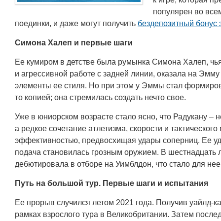
популярен во все
поединки, и даже могут получить
бездепозитный бонус 
Симона Халеп и первые шаги
Ее кумиром в детстве была румынка Симона Халеп, чь
и агрессивной работе с задней линии, оказала на Эмм
элементы ее стиля. Но при этом у Эммы стал формиров
то копией; она стремилась создать нечто свое.
Уже в юниорском возрасте стало ясно, что Радукану – 
а редкое сочетание атлетизма, скорости и тактическог
эффективностью, предвосхищая удары соперниц. Ее уд
подача становилась грозным оружием. В шестнадцать ле
дебютировала в отборе на Уимблдон, что стало для не
Путь на большой тур. Первые шаги и испытания
Ее прорыв случился летом 2021 года. Получив уайлд-к
рамках взрослого тура в Великобритании. Затем посл