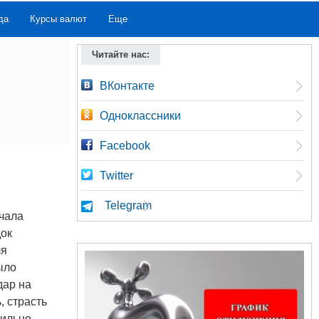
да
Курсы валют
Еще
Читайте нас:
ВКонтакте
Одноклассники
Facebook
Twitter
Telegram
ачала
док
ля
ыло
дар на
, страсть
сильно