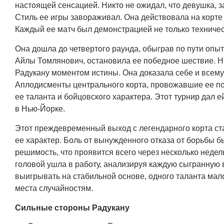
настоящей сенсацией. Никто не ожидал, что девушка, з
Стиль ее игры завораживал. Она действовала на корте 
Каждый ее матч был демонстрацией не только техническ
Она дошла до четвертого раунда, обыграв по пути опыт
Айлы Томлянович, остановила ее победное шествие. Н
Радукану моментом истины. Она доказала себе и всему
Аплодисменты центрального корта, провожавшие ее пос
ее таланта и бойцовского характера. Этот турнир дал 
в Нью-Йорке.
Этот преждевременный выход с легендарного корта ста
ее характер. Боль от вынужденного отказа от борьбы 
решимость, что проявится всего через несколько недел
головой ушла в работу, анализируя каждую сыгранную 
выигрывать на стабильной основе, одного таланта мал
места случайностям.
Сильные стороны Радукану