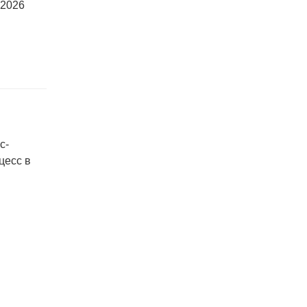
 2026
с-
цесс в