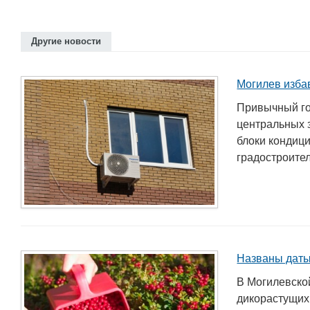
Другие новости
Могилев изба
Привычный го
центральных 
блоки кондиц
градостроител
Названы даты
В Могилевско
дикорастущих