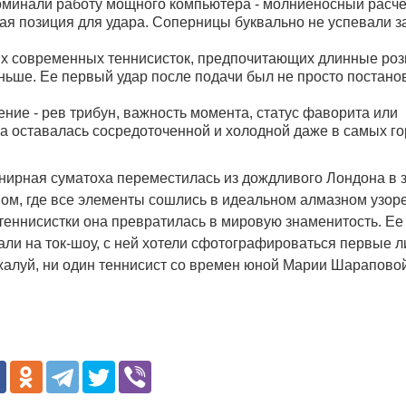
поминали работу мощного компьютера - молниеносный расче
ная позиция для удара. Соперницы буквально не успевали з
гих современных теннисисток, предпочитающих длинные ро
ньше. Ее первый удар после подачи был не просто постано
ние - рев трибун, важность момента, статус фаворита или
на оставалась сосредоточенной и холодной даже в самых г
рнирная суматоха переместилась из дождливого Лондона в
ном, где все элементы сошлись в идеальном алмазном узоре
теннисистки она превратилась в мировую знаменитость. Ее
ли на ток-шоу, с ней хотели сфотографироваться первые 
ожалуй, ни один теннисист со времен юной Марии Шараповой