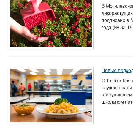
В Могилевско
дикорастущих
подписано в 
года (№ 33-18
Новые подход
С 1 сентября 
службе правит
наступающем 
школьном пита