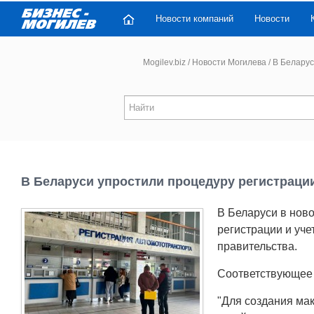
Новости компаний
Новости
Mogilev.biz
/
Новости Могилева
/
В Беларус
В Беларуси упростили процедуру регистраци
В Беларуси в нов
регистрации и уч
правительства.
Соответствующее 
"Для создания ма