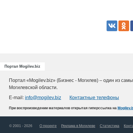
Портал Mogilev.biz
Портал «Mogilev.biz» (Бизнес - Могилев) – один из са
Могилевской области.
E-mail:
info@mogilev.biz
Контактные телефоны
При воспроизведении материалов открытая гиперссылка на
Mogilev.b
© 2001 - 2026
О проекте
Реклама в Могилеве
Статистика
Конт