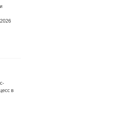
ки
 2026
с-
цесс в