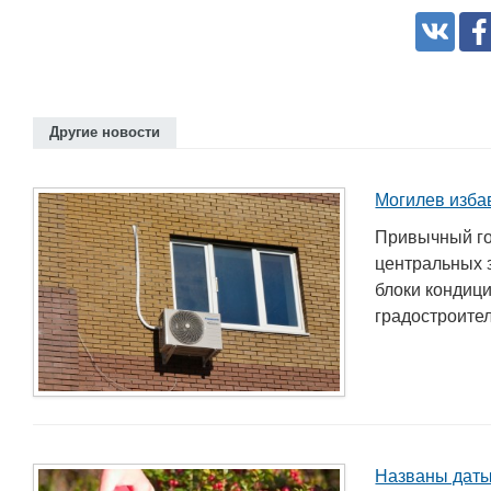
Другие новости
Могилев изба
Привычный го
центральных 
блоки кондиц
градостроител
Названы даты