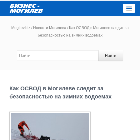
Close
Mogilev.biz
/
Новости Могилева
/
Как ОСВОД в Могилеве следит за
безопасностью на зимних водоемах
Новости компаний
Найти
Новости
Каталог
Как ОСВОД в Могилеве следит за
Работа
безопасностью на зимних водоемах
Афиша
Объявления