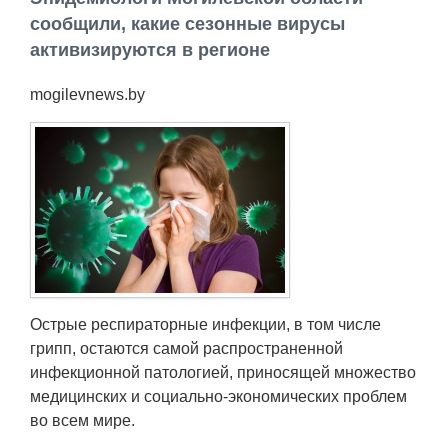
Работа
сообщили, какие сезонные вирусы
активизируются в регионе
Афиша
mogilevnews.by
Объявления
Транспорт
Погода
Курсы валют
Острые респираторные инфекции, в том числе
Еще
грипп, остаются самой распространенной
инфекционной патологией, приносящей множество
медицинских и социально-экономических проблем
во всем мире.