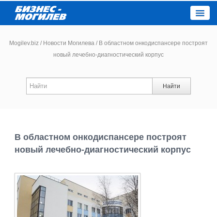
Close
Mogilev.biz
/
Новости Могилева
/
В областном онкодиспансере построят
новый лечебно-диагностический корпус
Новости компаний
Найти
Новости
Каталог
В областном онкодиспансере построят
Работа
новый лечебно-диагностический корпус
Афиша
Объявления