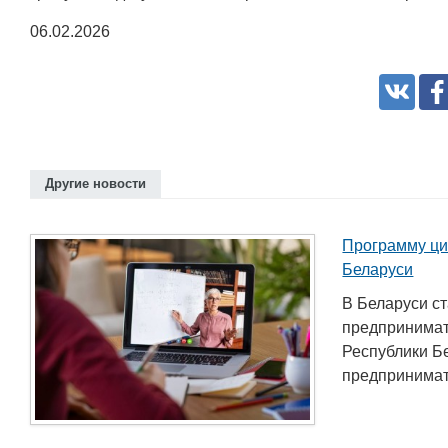
06.02.2026
Белорусский государственный
университет пищевых и
химических технологий
+375 222 63-92-70, +375 222 63-18-45
Другие новости
Программу ци
Беларуси
В Беларуси с
предпринимат
Республики Б
предпринимате
Подготовка, переподготовка и
повышение квалификации специалисто