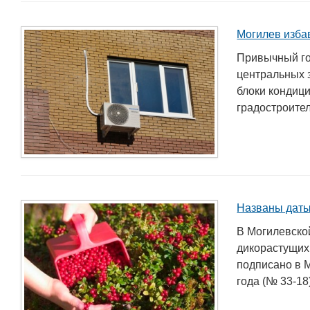
для пищевых и перерабатывающих
отраслей АПК, а также предприятий
Могилев изба
химической промышленности.
Привычный го
центральных 
блоки кондиц
градостроител
Названы даты
В Могилевско
дикорастущих
подписано в 
года (№ 33-18