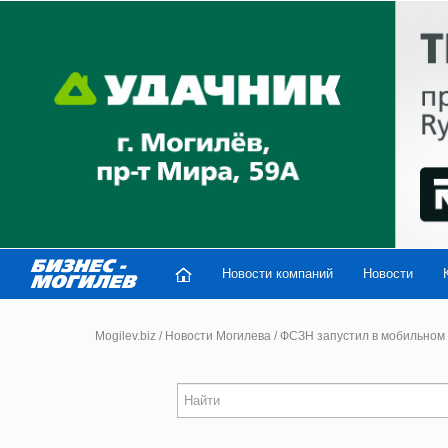
Новости компаний
Новости
Mogilev.biz
/
Новости Могилева
/
ФСЗН запустил в мобильном 