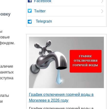
Facebook
Twitter
новку
Telegram
ты
новые
 фондом.
наличие
занятых
оступна
График отключения горячей воды в
платы
Могилеве в 2026 году
ии
График отключения горячей воды в