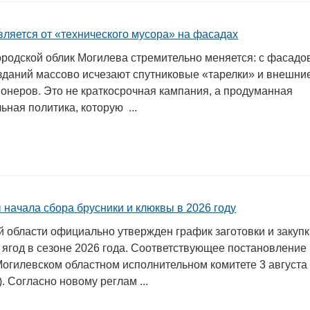
вляется от «технического мусора» на фасадах
родской облик Могилева стремительно меняется: с фасадо
зданий массово исчезают спутниковые «тарелки» и внешни
ионеров. Это не краткосрочная кампания, а продуманная
ьная политика, которую ...
 начала сбора брусники и клюквы в 2026 году
й области официально утвержден график заготовки и закуп
 ягод в сезоне 2026 года. Соответствующее постановление
Могилевском областном исполнительном комитете 3 августа
). Согласно новому реглам ...