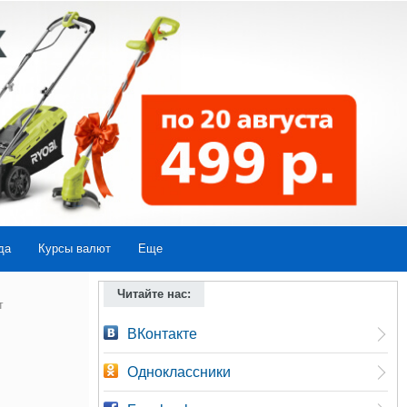
да
Курсы валют
Еще
Читайте нас:
т
ВКонтакте
Одноклассники