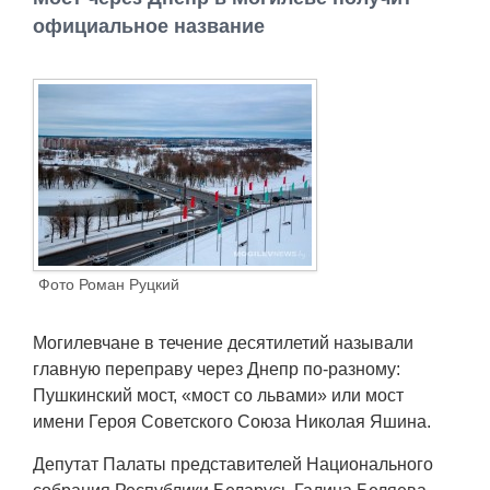
Работа
официальное название
Афиша
Объявления
Транспорт
Погода
Фото Роман Руцкий
Курсы валют
Могилевчане в течение десятилетий называли
Еще
главную переправу через Днепр по-разному:
Пушкинский мост, «мост со львами» или мост
имени Героя Советского Союза Николая Яшина.
Депутат Палаты представителей Национального