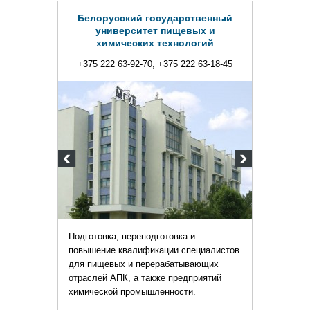
твенный
ых и
огий
2 63-18-45
и
ециалистов
вающих
приятий
.