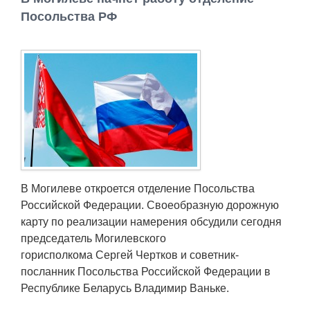
Работа
Посольства РФ
Афиша
Объявления
Транспорт
Погода
В Могилеве откроется отделение Посольства
Курсы валют
Российской Федерации. Своеобразную дорожную
карту по реализации намерения обсудили сегодня
Еще
председатель Могилевского
горисполкома Сергей Чертков и советник-
посланник Посольства Российской Федерации в
Республике Беларусь Владимир Ваньке.