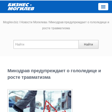
Close
Mogilev.biz
/
Новости Могилева
/
Минздрав предупреждает о гололедице и
росте травматизма
Новости компаний
Найти
Новости
Каталог
Минздрав предупреждает о гололедице и
Работа
росте травматизма
Афиша
Объявления