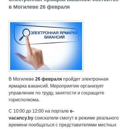
Работа
в Могилеве 26 февраля
Афиша
Объявления
Транспорт
Погода
В Могилеве
26 февраля
пройдет электронная
Курсы валют
ярмарка вакансий. Мероприятие организует
управление по труду, занятости и соцзащите
Еще
горисполкома.
С 10:00 до 12:00 на портале
e-
vacancy.by
соискатели смогут в режиме реального
времени пообщаться с представителями местных