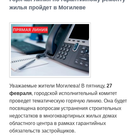
Работа
жилья пройдет в Могилеве
Афиша
Объявления
Транспорт
Погода
Уважаемые жители Могилева! В пятницу,
27
Курсы валют
февраля
, городской исполнительный комитет
проведет тематическую горячую линию. Она будет
Еще
посвящена вопросам устранения строительных
недостатков в многоквартирных жилых домах
областного центра в рамках гарантийных
обязательств застройщиков.