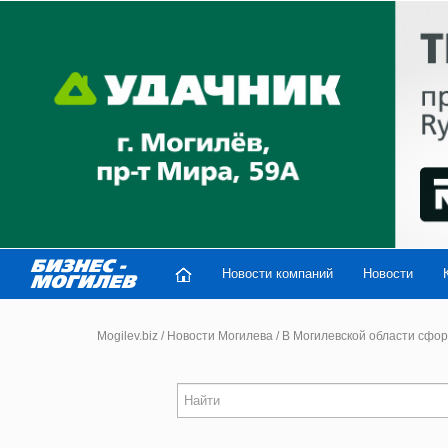
Новости компаний
Новости
Mogilev.biz
/
Новости Могилева
/
В Могилевской области сфо