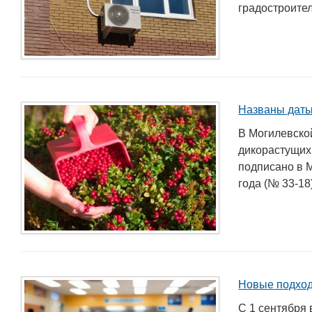
градостроител
для пищевых и перерабатывающих
отраслей АПК, а также предприятий
химической промышленности.
Названы даты
В Могилевско
дикорастущих
подписано в 
года (№ 33-18
Новые подход
С 1 сентября 