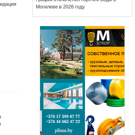
видации
Могилеве в 2026 году
в
е