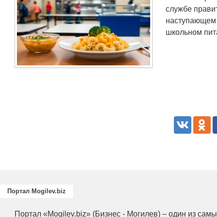
службе правит
наступающем 
школьном пита
Портал Mogilev.biz
Портал «Mogilev.biz» (Бизнес - Могилев) – один из са