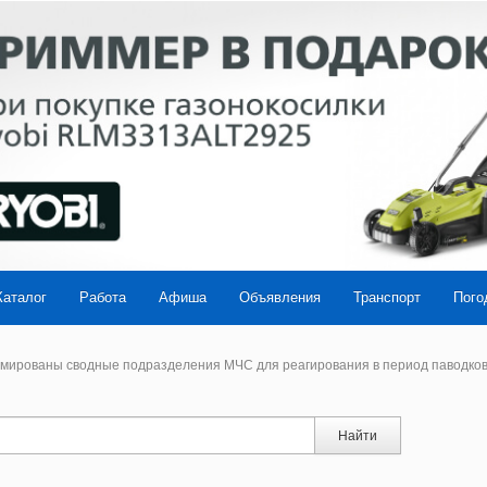
Каталог
Работа
Афиша
Объявления
Транспорт
Пого
рмированы сводные подразделения МЧС для реагирования в период паводко
Найти