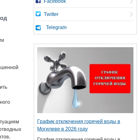
Facebook
Twitter
иод
Telegram
ти
ышенной
ить
ю
ного
График отключения горячей воды в
итуациям
Могилеве в 2026 году
оотводных
нтов,
График отключения горячей воды в