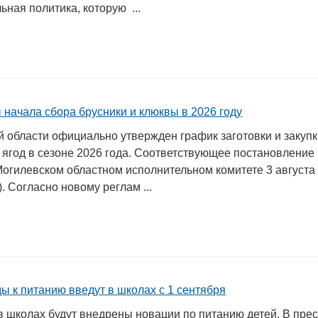
ьная политика, которую ...
 начала сбора брусники и клюквы в 2026 году
й области официально утвержден график заготовки и закуп
 ягод в сезоне 2026 года. Соответствующее постановление
Могилевском областном исполнительном комитете 3 августа
). Согласно новому реглам ...
ы к питанию введут в школах с 1 сентября
в школах будут внедрены новации по питанию детей. В прес