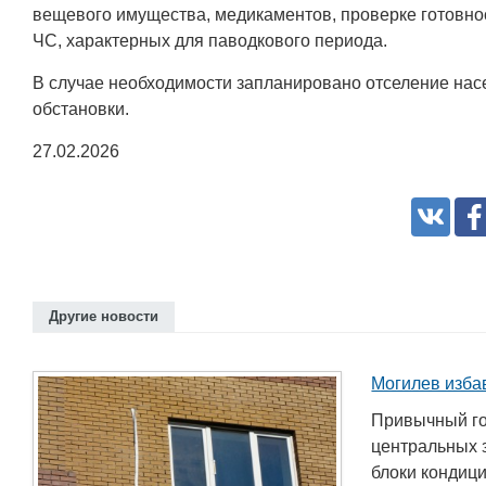
вещевого имущества, медикаментов, проверке готовнос
ЧС, характерных для паводкового периода.
В случае необходимости запланировано отселение нас
обстановки.
Белорусский государственный
университет пищевых и
27.02.2026
химических технологий
+375 222 63-92-70, +375 222 63-18-45
Другие новости
Могилев изба
Привычный го
центральных 
Подготовка, переподготовка и
блоки кондиц
повышение квалификации специалисто