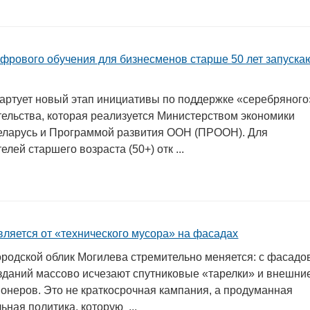
фрового обучения для бизнесменов старше 50 лет запуска
тартует новый этап инициативы по поддержке «серебряного
ельства, которая реализуется Министерством экономики
еларусь и Программой развития ООН (ПРООН). Для
лей старшего возраста (50+) отк ...
вляется от «технического мусора» на фасадах
родской облик Могилева стремительно меняется: с фасадо
зданий массово исчезают спутниковые «тарелки» и внешни
ионеров. Это не краткосрочная кампания, а продуманная
ьная политика, которую ...