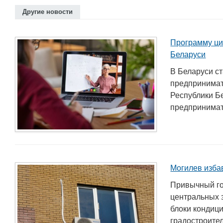
Другие новости
Программу ци
Беларуси
В Беларуси с
предпринимат
Республики Б
предпринимате
Могилев изба
Привычный го
центральных 
блоки кондиц
градостроител