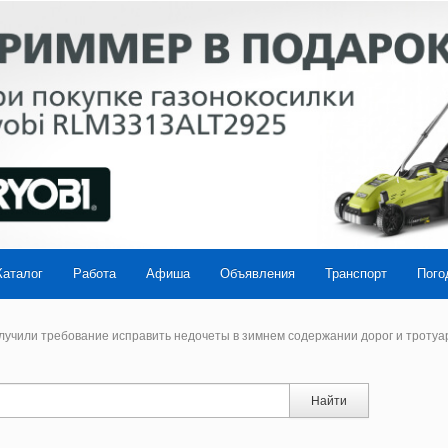
Каталог
Работа
Афиша
Объявления
Транспорт
Пого
учили требование исправить недочеты в зимнем содержании дорог и тротуа
Найти