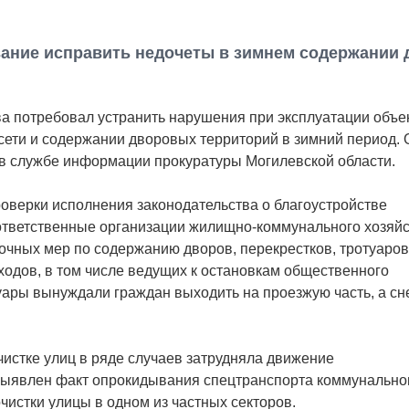
ание исправить недочеты в зимнем содержании 
а потребовал устранить нарушения при эксплуатации объе
сети и содержании дворовых территорий в зимний период. 
 службе информации прокуратуры Могилевской области.
роверки исполнения законодательства о благоустройстве
 ответственные организации жилищно-коммунального хозяйс
очных мер по содержанию дворов, перекрестков, тротуаров
одов, в том числе ведущих к остановкам общественного
уары вынуждали граждан выходить на проезжую часть, а с
стке улиц в ряде случаев затрудняла движение
 выявлен факт опрокидывания спецтранспорта коммунально
чистки улицы в одном из частных секторов.