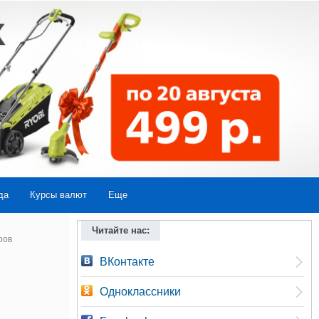
да
Курсы валют
Еще
Читайте нас:
ров
ВКонтакте
Одноклассники