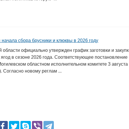
 начала сбора брусники и клюквы в 2026 году
й области официально утвержден график заготовки и закуп
 ягод в сезоне 2026 года. Соответствующее постановление
Могилевском областном исполнительном комитете 3 августа
). Согласно новому реглам ...