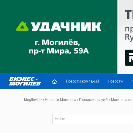
Новости компаний
Новости
Mogilev.biz
/
Новости Могилева
/
Городские службы Могилева пол