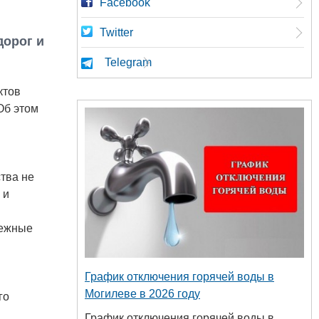
Facebook
Twitter
дорог и
Telegram
ктов
Об этом
тва не
 и
нежные
График отключения горячей воды в
Могилеве в 2026 году
го
График отключения горячей воды в