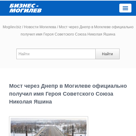
Close
Mogilev.biz
/
Новости Могилева
/
Мост через Днепр в Могилеве официально
получил имя Героя Советского Союза Николая Яшина
Новости компаний
Найти
Новости
Каталог
Мост через Днепр в Могилеве официально
Работа
получил имя Героя Советского Союза
Николая Яшина
Афиша
Объявления