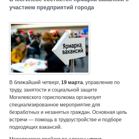
Работа
участием предприятий города
Афиша
Объявления
Транспорт
Погода
В ближайший четверг,
19 марта
, управление по
Курсы валют
труду, занятости и социальной защите
Могилевского горисполкома организует
Еще
специализированное мероприятие для
безработных и незанятых граждан. Основная цель
встречи — помощь в трудоустройстве и подборе
подходящих вакансий.